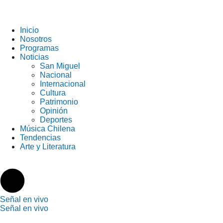
Inicio
Nosotros
Programas
Noticias
San Miguel
Nacional
Internacional
Cultura
Patrimonio
Opinión
Deportes
Música Chilena
Tendencias
Arte y Literatura
S
e
ñ
a
l
e
n
v
i
v
o
S
e
ñ
a
l
e
n
v
i
v
o