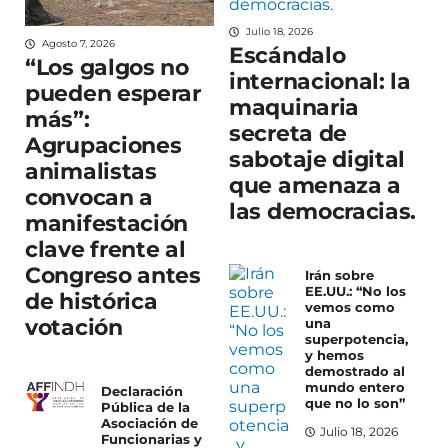
Julio 18, 2026
Agosto 7, 2026
Escándalo
“Los galgos no
internacional: la
pueden esperar
maquinaria
más”:
secreta de
Agrupaciones
sabotaje digital
animalistas
que amenaza a
convocan a
las democracias.
manifestación
clave frente al
Congreso antes
Irán sobre
EE.UU.: “No los
de histórica
vemos como
votación
una
superpotencia,
y hemos
demostrado al
mundo entero
Declaración
que no lo son”
Pública de la
Asociación de
Julio 18, 2026
Funcionarias y