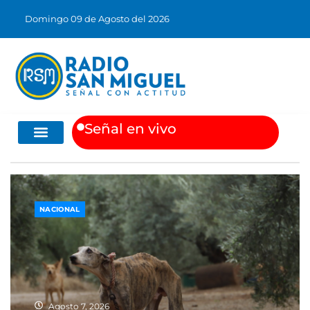
Domingo 09 de Agosto del 2026
S
e
ñ
a
l
e
n
v
i
v
o
Música Chilena
Arte y Literatura
NACIONAL
Agosto 7, 2026