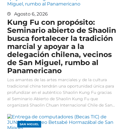
Agosto 6, 2026
Kung Fu con propósito:
Seminario abierto de Shaolin
busca fortalecer la tradición
marcial y apoyar a la
delegación chilena, vecinos
de San Miguel, rumbo al
Panamericano
Los amantes de las artes marciales y de la cultura
tradicional china tendrán una oportunidad única para
profundizar en el auténtico Shaolin Kung Fu gracias
al Seminario Abierto de Shaolin Kung Fu que
organizará Shaolin Chuan Internacional Chile de San...
SAN MIGUEL