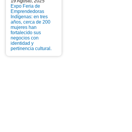
19 Agosto, 2025
Expo Feria de
Emprendedoras
Indígenas: en tres
años, cerca de 200
mujeres han
fortalecido sus
negocios con
identidad y
pertinencia cultural.
Somos un medio de comunicación online de la
comuna de San Miguel, en Santiago de Chile.