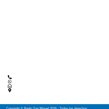
Nacimos en septiembre del 2012 con el sueño de
contribuir al desarrollo social y cultural de nuestra
comunidad.
RADIO SAN MIGUEL
Inicio
Noticias
Nosotros
Programas
CONTACTO
+56 9 5901 9644
‪+56 9 5901 9644‬
contacto@radiosanmiguel.cl
San Miguel, Región Metropolitana.
Copyright © Radio San Miguel
2026
- Todos los derechos