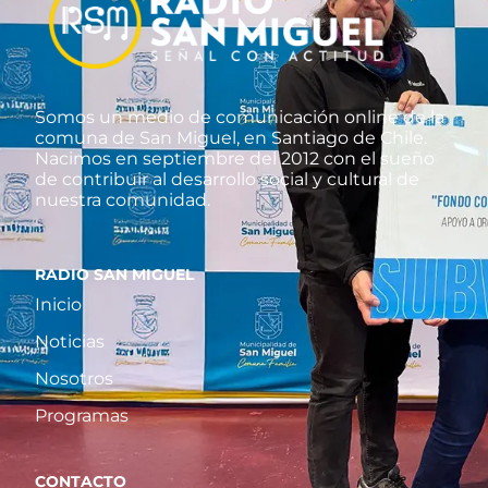
Somos un medio de comunicación online de la
comuna de San Miguel, en Santiago de Chile.
Nacimos en septiembre del 2012 con el sueño
de contribuir al desarrollo social y cultural de
nuestra comunidad.
RADIO SAN MIGUEL
Inicio
Noticias
Nosotros
Programas
CONTACTO