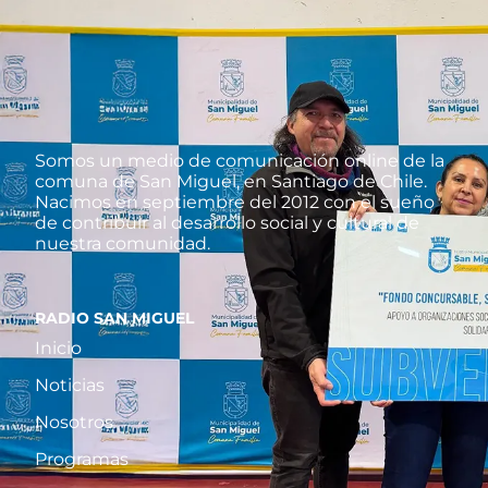
Somos un medio de comunicación online de la
comuna de San Miguel, en Santiago de Chile.
Nacimos en septiembre del 2012 con el sueño
de contribuir al desarrollo social y cultural de
nuestra comunidad.
RADIO SAN MIGUEL
Inicio
Noticias
Nosotros
Programas