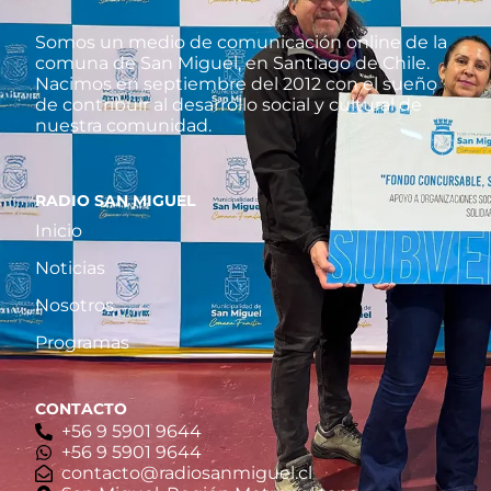
Somos un medio de comunicación online de la
comuna de San Miguel, en Santiago de Chile.
Nacimos en septiembre del 2012 con el sueño
de contribuir al desarrollo social y cultural de
nuestra comunidad.
RADIO SAN MIGUEL
Inicio
Noticias
Nosotros
Programas
CONTACTO
+56 9 5901 9644
‪+56 9 5901 9644‬
contacto@radiosanmiguel.cl