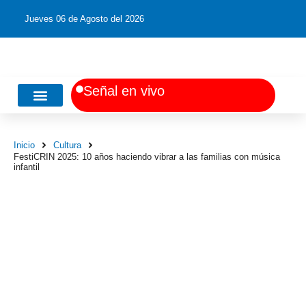
Jueves 06 de Agosto del 2026
S
e
ñ
a
l
e
n
v
i
v
o
Música Chilena
Arte y Literatura
Inicio
Cultura
FestiCRIN 2025: 10 años haciendo vibrar a las familias con música
infantil