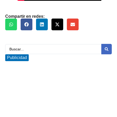
Compartir en redes:
Publicidad
Somos un medio de comunicación online de la
comuna de San Miguel, en Santiago de Chile.
Nacimos en septiembre del 2012 con el sueño de
contribuir al desarrollo social y cultural de nuestra