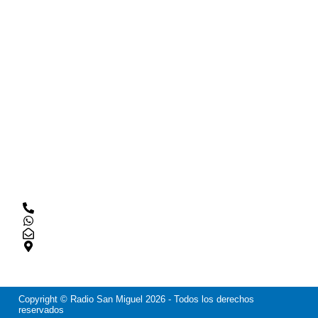
comunidad.
RADIO SAN MIGUEL
Inicio
Noticias
Nosotros
Programas
CONTACTO
+56 9 5901 9644
‪+56 9 5901 9644‬
contacto@radiosanmiguel.cl
San Miguel, Región Metropolitana.
Copyright © Radio San Miguel
2026
- Todos los derechos
reservados