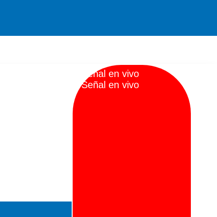
S
e
ñ
a
l
e
n
v
i
v
o
S
e
ñ
a
l
e
n
v
i
v
o