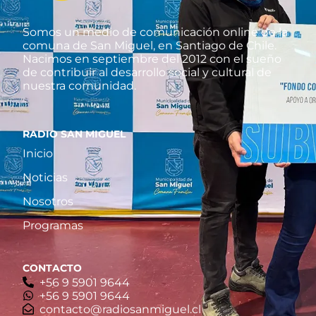
Somos un medio de comunicación online de la
comuna de San Miguel, en Santiago de Chile.
Nacimos en septiembre del 2012 con el sueño
de contribuir al desarrollo social y cultural de
nuestra comunidad.
RADIO SAN MIGUEL
Inicio
Noticias
Nosotros
Programas
CONTACTO
+56 9 5901 9644
‪+56 9 5901 9644‬
contacto@radiosanmiguel.cl