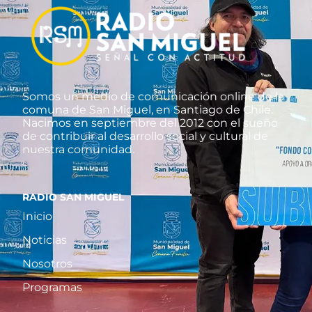
Somos un medio de comunicación online de la
comuna de San Miguel, en Santiago de Chile.
Nacimos en septiembre del 2012 con el sueño
de contribuir al desarrollo social y cultural de
nuestra comunidad.
RADIO SAN MIGUEL
Inicio
Noticias
Nosotros
Programas