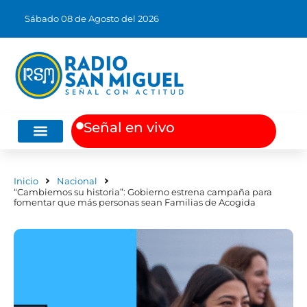
Sábado 08 de Agosto del 2026
S
e
ñ
a
l
e
n
v
i
v
o
Música Chilena
Arte y Literatura
Inicio
Nacional
“Cambiemos su historia”: Gobierno estrena campaña para
fomentar que más personas sean Familias de Acogida